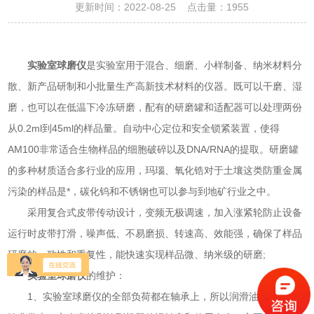
更新时间：2022-08-25 点击量：
1955
实验室球磨仪
是实验室用于混合、细磨、小样制备、纳米材料分
散、新产品研制和小批量生产高新技术材料的仪器。既可以干磨、湿
磨，也可以在低温下冷冻研磨，配有的研磨罐和适配器可以处理两份
从0.2ml到45ml的样品量。自动中心定位和安全锁紧装置，使得
AM100非常适合生物样品的细胞破碎以及DNA/RNA的提取。研磨罐
的多种材质适合多行业的应用，玛瑙、氧化锆对于土壤这类防重金属
污染的样品是*，碳化钨和不锈钢也可以参与到地矿行业之中。
采用复合式皮带传动设计，变频无极调速，加入涨紧轮防止设备
运行时皮带打滑，噪声低、不易磨损、转速高、效能强，确保了样品
研磨的一致性和重复性，能快速实现样品微、纳米级的研磨;
实验室球磨仪
的维护：
1、实验室球磨仪的全部负荷都在轴承上，所以润滑油对它的影