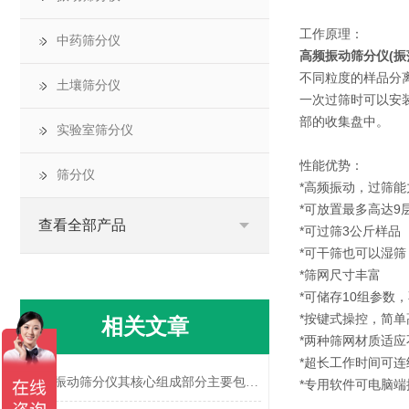
工作原理：
中药筛分仪
高频振动筛分仪(振
不同粒度的样品分
土壤筛分仪
一次过筛时可以安
部的收集盘中。
实验室筛分仪
性能优势：
筛分仪
*高频振动，过筛
*可放置最多高达
查看全部产品
*可过筛3公斤样品
*可干筛也可以湿
*筛网尺寸丰富
*可储存10组参数
*按键式操控，简
相关文章
*两种筛网材质适
*超长工作时间可连
三维振动筛分仪其核心组成部分主要包括以下几个模块
*专用软件可电脑