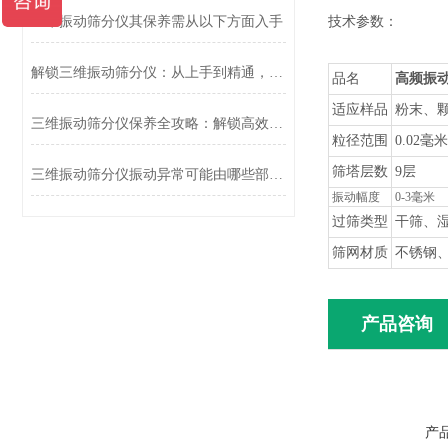
技术参数：
三维振动筛分仪其保养需从以下方面入手
解锁三维振动筛分仪：从上手到精通，这份方法太实用！
品名
高频振动
适应样品
粉末、
三维振动筛分仪保养全攻略：解锁高效运转的“长寿密码”
粒径范围
0.02毫米
筛塔层数
9层
三维振动筛分仪振动异常可能由哪些部件损坏导致?
振动幅度
0-3毫米
过筛类型
干筛、
筛网材质
不锈钢、
产品咨询
产