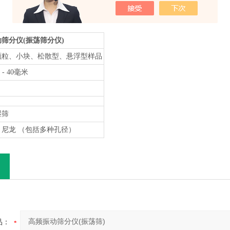
筛分仪(振荡筛分仪)
颗粒、小块、松散型、悬浮型样品
 - 40毫米
湿筛
尼龙 （包括多种孔径）
品：