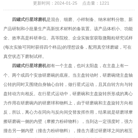
更新时间：2024-01-25 点击量：
1221
四罐式行星球磨机
是混合、细磨、小样制备、纳米材料分散、新
产品研制和小批量生产高新技术材料的备装置。该产品体积小、功能
全、效率高是科研单位、高等院校、企业实验室获取微颗粒研究试样
(每次实验可同时获得四个样品)的理想设备，配用真空球磨罐，可在
真空状态下磨制试样。
都有一个主盘，也叫太阳盘，在主盘上有一
四罐式行星球磨机
个、两个或四个安放研磨碗的底座。当主盘转动时，研磨碗绕主盘轴
公转的同时又围绕自身轴心自转，做行星式运动，且其自转方向与转
盘转动方向相反。在行星式运动中，研磨碗和主盘旋转所形成的离心
力作用在研磨碗内的研磨球和物料上，由于研磨碗和主盘旋转方向相
反，所以，离心力在同向与反向间交替发挥作用，结果就是研磨球摩
擦研磨碗一侧的内壁（摩擦力粉碎物料），当到达一定强度时，强力
撞击另一侧内壁（撞击力粉碎物料），撞击力通过研磨球之间的相互