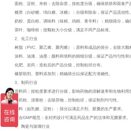
面粉、淀粉、米粉：去除杂质，按粒度分级，确保烘焙和面食产
糖类（白砂糖、绵白糖、冰糖）：分级和除杂，保证产品流动性
奶粉、蛋白粉、调味料（味精、鸡精、香辛料）：精细筛分，确
茶叶、咖啡粉：按颗粒大小分级，满足不同产品标准。
2、化工行业
树脂（PVC、聚乙烯、聚丙烯）：原料和成品的筛分，去除大颗
涂料、油漆、油墨：颜料和填料的精细分级，保证产品均匀性和
化肥、农药：造粒后的产品分级，控制粒径分布。
橡胶助剂、塑料添加剂：精确筛分以保证配方准确性。
3、制药行业
原料药：按粒度要求进行分级，影响药物的溶解速率和生物利用
中药粉、浸膏粉：去除异物，控制粒径，保证制剂均匀性。
辅料（如乳糖、淀粉）：筛分以满足片剂、胶囊的生产要求。
符合GMP规范：全封闭设计可满足药品生产的洁净和无菌要求。
4、陶瓷与玻璃行业