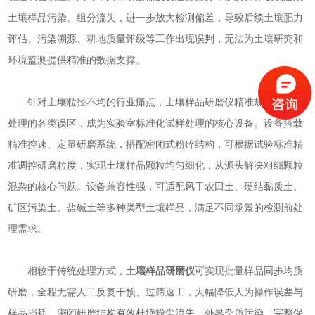
土壤样品污染、组分流失，进一步放大检测偏差，导致后续土壤肥力
评估、污染溯源、耕地质量评级等工作出现误判，无法为土壤研究和
环境监测提供精准的数据支撑。
针对土壤粒径不均的行业痛点，土壤样品研磨仪精准规避传统前
处理的各类误区，成为实验室标准化试样处理的核心设备。设备搭载
精准控速、定量研磨系统，搭配密闭式粉碎结构，可根据试验标准精
准调控研磨粒度，实现土壤样品颗粒均匀细化，从源头解决粗细颗粒
混杂的核心问题。设备兼容性强，可适配风干农田土、硬结黏质土、
矿区污染土、盐碱土等多种类型土壤样品，满足不同场景的检测前处
理需求。
相较于传统处理方式，
土壤样品研磨仪
可实现批量样品同步均质
研磨，全程无需人工反复干预、过筛返工，大幅降低人为操作误差与
样品损耗。密闭研磨结构有效杜绝粉尘流失、外界杂质污染，完整保