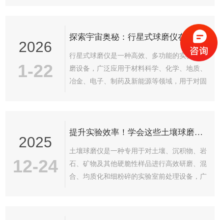
304筛网，耐磨、抗变形，性价比高；腐蚀...
金化或纳米材料合成。其名称源于其独特的运
动方式：研磨罐在围绕中心轴公转的同时，自
探索宇宙奥秘：行星式球磨仪在科研领域的神奇应用！
身高速反向自转，形成类似“行星”运行的复合
2026
运动轨迹。该设备的核心工作原理是通过高能
行星式球磨仪是一种高效、多功能的实验室研
碰撞与摩擦实现物料细化。研磨罐内装有研磨
1-22
磨设备，广泛应用于材料科学、化学、地质、
球（材质可为氧化锆、玛瑙、不锈钢、碳化钨
冶金、电子、制药及新能源等领域，用于对固
等）和待处理样品，在公转（通常200–
体样品进行超细粉碎、混合、均质化、机械合
600rpm）与自转（速度更高）的叠加作...
金化或纳米材料合成。其名称源于其独特的运
动方式：研磨罐在围绕中心轴公转的同时，自
提升实验效率！学会这些土壤球磨仪的使用秘诀
身高速反向自转，形成类似“行星”运行的复合
2025
运动轨迹。该设备的核心工作原理是通过高能
土壤球磨仪是一种专用于对土壤、沉积物、岩
碰撞与摩擦实现物料细化。研磨罐内装有研磨
12-24
石、矿物及其他硬脆性样品进行高效研磨、混
球（材质可为氧化锆、玛瑙、不锈钢、碳化钨
合、均质化和细粉碎的实验室前处理设备，广
等）和待处理样品，在公转（通常200–
泛应用于环境监测、农业科研、地质勘探、生
600rpm）与自转（速度更高）的叠加作...
态修复及理化分析等领域。其核心原理是利用
研磨罐在高速旋转或振动过程中，带动内部研