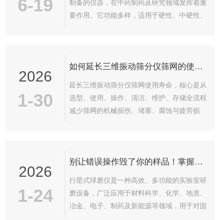
6-19
制备的仪器，在中药制药及研究领域发挥着重
要作用。它功能多样，适用于硬性、中硬性、
脆性、软性、弹性、纤维质材料的细粉碎和精
细研磨，能进行快速干磨、湿磨或冷冻研磨，
还特别适用于生物细胞破壁以及DNA/RNA的
如何延长三维振动筛分仪筛网的使用寿命?
提取。像ST-M200中药研磨仪，将样品研磨球
2026
放入研磨容器内，在高频摆动作用下，研磨球
延长三维振动筛分仪筛网使用寿命，核心是从
在容器内来...
1-30
选型、使用、操作、清洁、维护、存储全流程
减少筛网的机械损伤、堵塞、腐蚀与疲劳损
耗，结合三维振动“立体回旋”的运动特性，针
对性做好防护与规范操作，具体可分为以下六
大类关键措施：一、精准选型匹配，从源头减
别让错误操作毁了你的样品！掌握行星式球磨仪的正确打开方式
少损耗筛网寿命短的首要原因是选型与样品、
2026
设备不匹配，需根据样品特性和筛分需求选对
行星式球磨仪是一种高效、多功能的实验室研
材质、规格，避免先天适配性不足导致的快速
1-24
磨设备，广泛应用于材料科学、化学、地质、
损坏：材质适配样品特性干性、无腐蚀性颗粒
冶金、电子、制药及新能源等领域，用于对固
（如矿石、粮食、塑料粒子）：优先选不锈钢
体样品进行超细粉碎、混合、均质化、机械合