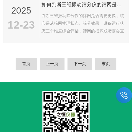
如何判断三维振动筛分仪的筛网是否需要更换?
磨球对样品产生强烈的撞击、摩擦和剪切作
2025
用，从而将大颗粒物料破碎至微米甚至纳米
判断三维振动筛分仪的筛网是否需要更换，核
级，显著提高样品的均匀性和后续检测（如重
12-23
心是从筛网物理状态、筛分效果、设备运行状
金属、有机污染物、养分含量等）的准确性。
态三个维度综合评估，筛网的损坏或堵塞会直
土壤球磨仪通常采用行星式或振动式结构。行
接影响筛分精度和效率，以下是具体判断方法
星式球磨仪通过主盘公转与研磨罐自转的复合
和操作要点：一、直观检查筛网的物理完整性
运动...
（最直接判断依据）停机断电后，拆卸筛网并
进行全面检查，重点关注以下破损或老化迹
首页
上一页
下一页
末页
象，出现任意一项即建议更换：网孔堵塞与变
形若网孔被样品颗粒（尤其是粘性、易结块样
品）堵塞，且经过常规清洗（如超声清洗、高
压水冲洗、毛刷清理）后仍无法疏通，会导致
有效筛分面积下降，筛分效率大幅降低，此时
需...