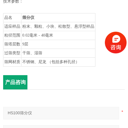
技术参数：
品名
筛分仪
适应样品
粉末、颗粒、小块、松散型、悬浮型样品
粒径范围
0.02毫米 - 40毫米
筛塔层数
9层
过筛类型
干筛、湿筛
筛网材质
不锈钢、尼龙 （包括多种孔径）
产品咨询