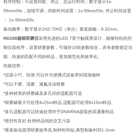
程序控制：可设置间歇、停止、总运行时间；数字显示1s-
99min59s，连续可调；间歇时间设置：1s-99min59s; 停止时间设置
： 1s-99min59s
振动频率：数字显示1HZ-70HZ（单次）垂直振幅：0-32mm。
HG100超细研磨仪
采用先进的LED 7英寸触摸屏设计，能够轻松的控
制仪器程序，设置研磨参数，可储存10组参数组合，具有参数锁定功
能，快速的匹配不同的样品，更加规范化和效率化。
性能优势：
*仪器小巧、轻便,可以作为便携式设备带到现场做样
*可以干磨、湿磨、液氮冷冻研磨
*多种材质的研磨罐及多孔径的适配器可选
*研磨罐最大可处理4x25ml样品,适配器可处理8x15ml样品
*多孔适配器可以快速处理对于DNA/RNA提取的高通量样品
*密封性良好,杜绝样品间的交叉污染
*垂直振动原理研磨效率高,制样时间短,典型制备时间1-2min